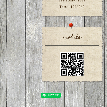
Yesterday :
2317
Total :
1044949
mobile