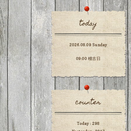
today
2026.08.09 Sunday
09:00 稽古日
counter
Today :
298