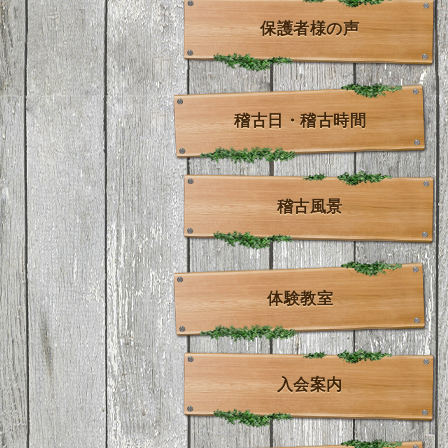
保護者様の声
稽古日・稽古時間
稽古風景
体験教室
入会案内