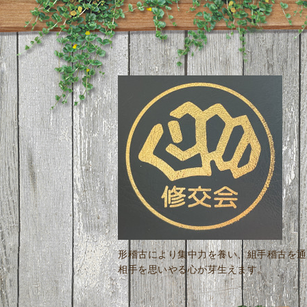
形稽古により集中力を養い、組手稽古を通
相手を思いやる心が芽生えます。