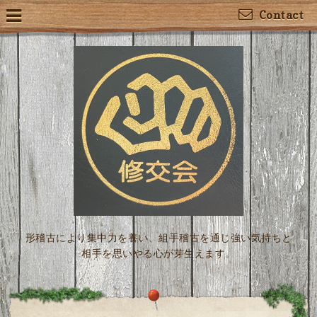
Contact
形稽古により集中力を養い、組手稽古を通じ強い気持ちと
相手を思いやる心が芽生えます。