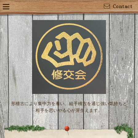
Contact
形稽古により集中力を養い、組手稽古を通じ強い気持ちと
相手を思いやる心が芽生えます。