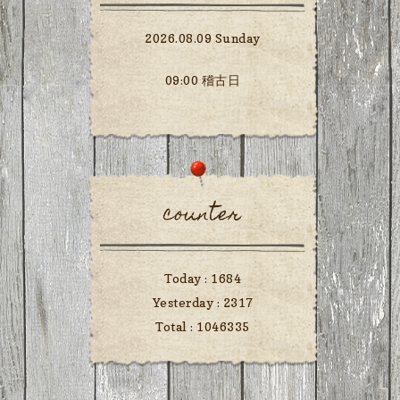
2026.08.09 Sunday
09:00 稽古日
counter
Today :
1684
Yesterday :
2317
Total :
1046335