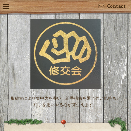
Contact
形稽古により集中力を養い、組手稽古を通じ強い気持ちと
相手を思いやる心が芽生えます。