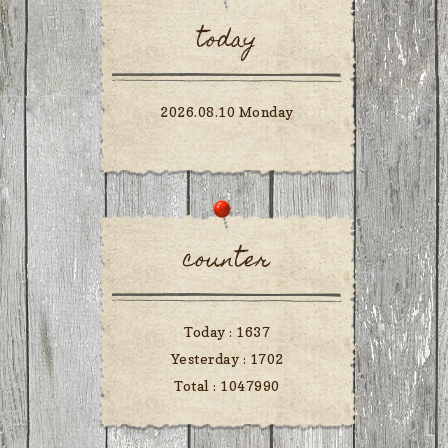
today
2026.08.10 Monday
counter
Today :
1637
Yesterday :
1702
Total :
1047990