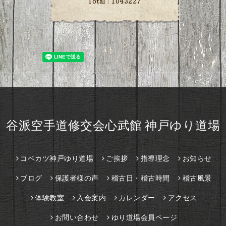
Total :
1043227
谷派空手道修交会心武館 神戸ゆり道場
コベカツ神戸ゆり道場
ご挨拶
指導理念
お知らせ
ブログ
保護者様の声
稽古日・稽古時間
稽古風景
体験教室
入会案内
カレンダー
アクセス
お問い合わせ
ゆり道場会員ページ