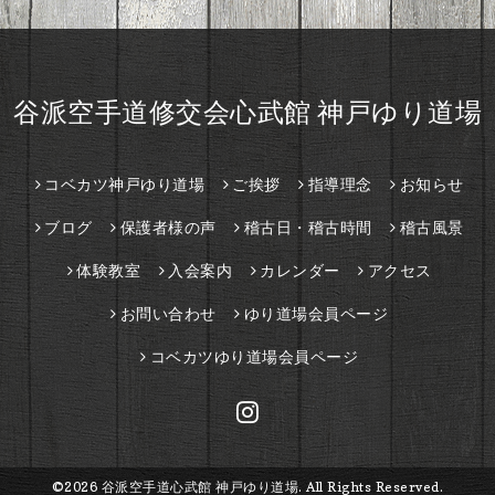
谷派空手道修交会心武館 神戸ゆり道場
コベカツ神戸ゆり道場
ご挨拶
指導理念
お知らせ
ブログ
保護者様の声
稽古日・稽古時間
稽古風景
体験教室
入会案内
カレンダー
アクセス
お問い合わせ
ゆり道場会員ページ
コベカツゆり道場会員ページ
©2026
谷派空手道心武館 神戸ゆり道場
. All Rights Reserved.