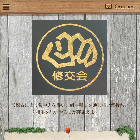
Contact
形稽古により集中力を養い、組手稽古を通じ強い気持ちと
相手を思いやる心が芽生えます。