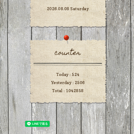
2026.08.08 Saturday
counter
Today :
524
Yesterday :
2506
Total :
1042858