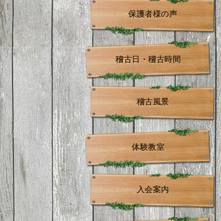
保護者様の声
稽古日・稽古時間
稽古風景
体験教室
入会案内