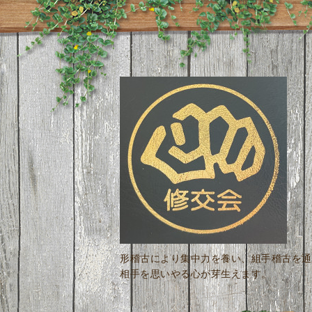
形稽古により集中力を養い、組手稽古を通
相手を思いやる心が芽生えます。