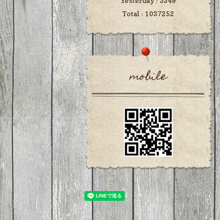
Yesterday :
3349
Total :
1037252
mobile