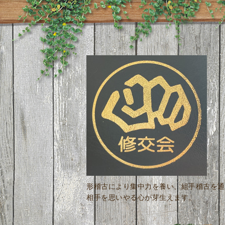
形稽古により集中力を養い、組手稽古を通
相手を思いやる心が芽生えます。