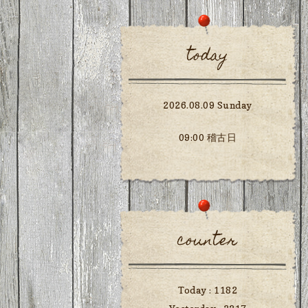
today
2026.08.09 Sunday
09:00 稽古日
counter
Today :
1182