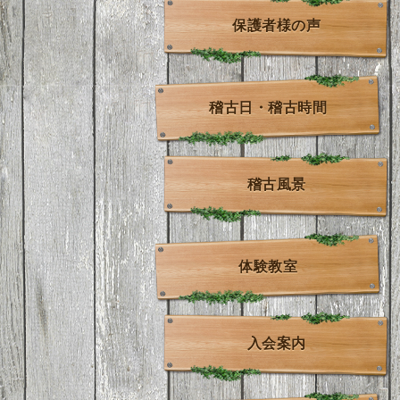
保護者様の声
稽古日・稽古時間
稽古風景
体験教室
入会案内