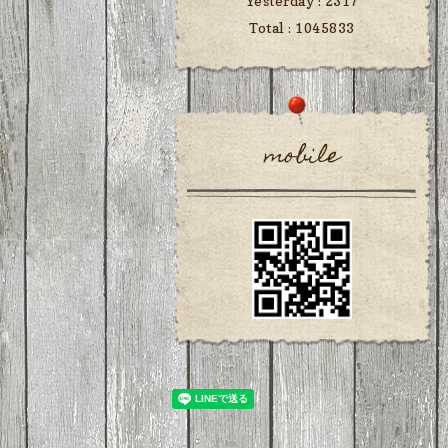
Yesterday :
2317
Total :
1045833
mobile