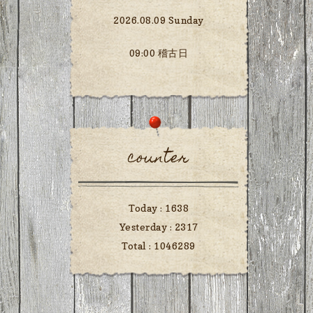
2026.08.09 Sunday
09:00 稽古日
counter
Today :
1638
Yesterday :
2317
Total :
1046289