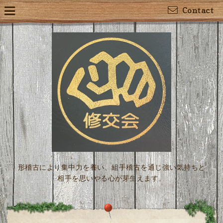
Contact
形稽古により集中力を養い、組手稽古を通じ強い気持ちと
相手を思いやる心が芽生えます。