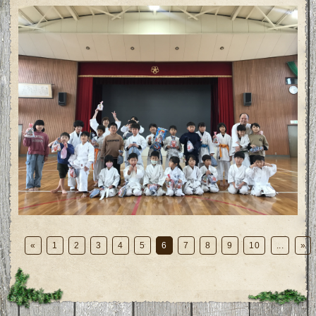
«
1
2
3
4
5
6
7
8
9
10
...
»