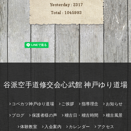
Yesterday :
2317
Total :
1045993
谷派空手道修交会心武館 神戸ゆり道場
コベカツ神戸ゆり道場
ご挨拶
指導理念
お知らせ
ブログ
保護者様の声
稽古日・稽古時間
稽古風景
体験教室
入会案内
カレンダー
アクセス