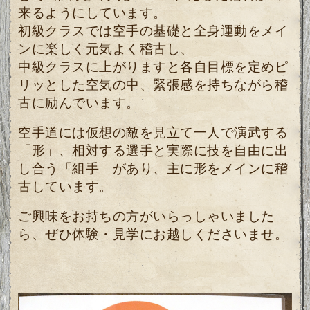
来るようにしています。
初級クラスでは空手の基礎と全身運動をメイ
ンに楽しく元気よく稽古し、
中級クラスに上がりますと各自目標を定めピ
リッとした空気の中、緊張感を持ちながら稽
古に励んでいます。
空手道には仮想の敵を見立て一人で演武する
「形」、相対する選手と実際に技を自由に出
し合う「組手」があり、主に形をメインに稽
古しています。
ご興味をお持ちの方がいらっしゃいました
ら、ぜひ体験・見学にお越しくださいませ。