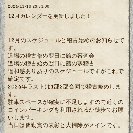
2024-11-16 23:51:00
12月カレンダーを更新しました！
12月のスケジュールと稽古始めのお知らせで
す。
道場の稽古修め翌日に館の審査会
道場の稽古始め翌日に館の寒稽古
違和感ありありのスケジュールですがこれで
確定です。
2024年ラストは1部2部合同で稽古修めしま
す。
駐車スペースが確実に不足しますので近くの
コインパーキングを利用されるか徒歩でお願
いします。
当日は皆勤賞の表彰と大掃除がメインです。