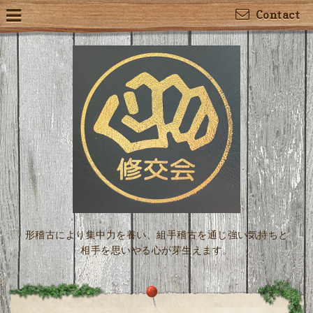
Contact
形稽古により集中力を養い、組手稽古を通じ強い気持ちと
相手を思いやる心が芽生えます。