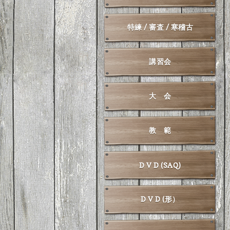
特練 / 審査 / 寒稽古
講習会
大 会
教 範
D V D (SAQ)
D V D (形）