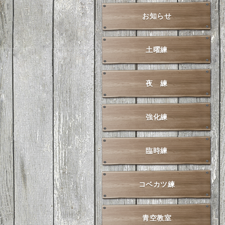
お知らせ
土曜練
夜 練
強化練
臨時練
コベカツ練
青空教室