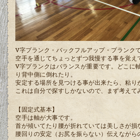
V字プランク・バックフルアップ・プランクで
空手を通じてちょっとずつ我慢する事を覚え
V字プランクはバランスが重要です。どこに
り背中側に倒れたり。
安定する場所を見つける事が出来たら、粘り
これは自分で探すしかないので、まず考えて
【固定式基本】
空手は軸が大事です。
首が傾いてたり腰が折れていては美しさが損
腰回りの安定（お尻を振らない）伝えながら