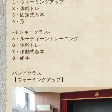
1・ウォーミングアップ
2・体幹トレ
3・固定式基本
4・形
-モンキークラス-
5・ルーティーントレーニング
6・体幹トレ
7・移動式基本
8・組手
バンビクラス
【ウォーミングアップ】