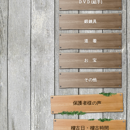
D V D (組手)
鍛錬具
道 着
お 宝
その他
保護者様の声
稽古日・稽古時間