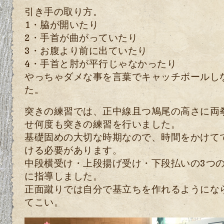
引き手の取り方。
1・脇が開いたり
2・手首が曲がっていたり
3・お腹より前に出ていたり
4・手首と肘が平行じゃなかったり
やっちゃダメな事を言葉でキャッチボールし
た。
突きの練習では、正中線且つ鳩尾の高さに両
せ何度も突きの練習を行いました。
基礎固めの大切な時期なので、時間をかけて
ける必要があります。
中段横受け・上段揚げ受け・下段払いの3つ
に指導しました。
正面蹴りでは自分で基立ちを作れるようにな
てこい。