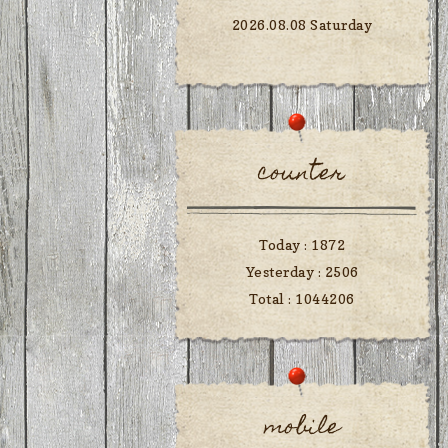
2026.08.08 Saturday
counter
Today :
1872
Yesterday :
2506
Total :
1044206
mobile