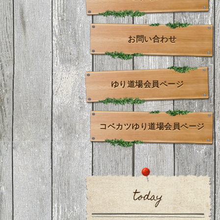
お問い合わせ
ゆり道場会員ページ
コベカツゆり道場会員ページ
today