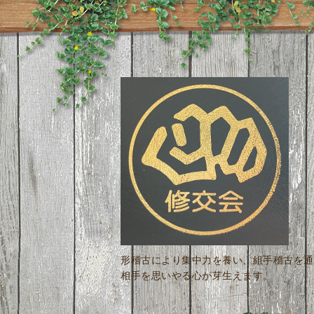
形稽古により集中力を養い、組手稽古を通
相手を思いやる心が芽生えます。