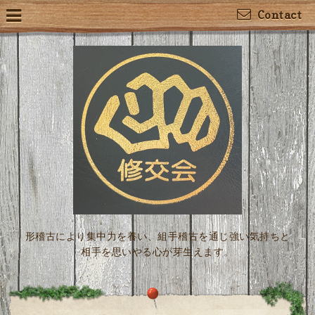
Contact
形稽古により集中力を養い、組手稽古を通じ強い気持ちと
相手を思いやる心が芽生えます。