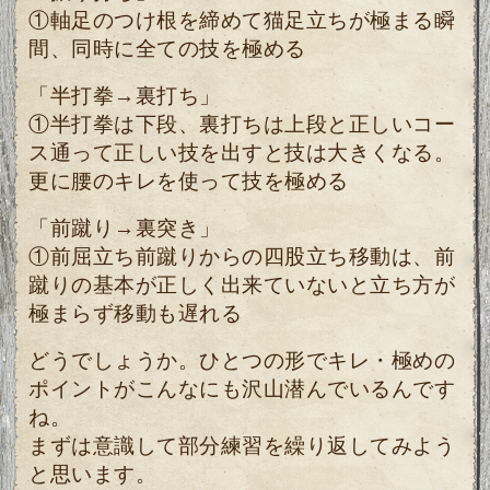
①軸足のつけ根を締めて猫足立ちが極まる瞬
間、同時に全ての技を極める
「半打拳→裏打ち」
①半打拳は下段、裏打ちは上段と正しいコー
ス通って正しい技を出すと技は大きくなる。
更に腰のキレを使って技を極める
「前蹴り→裏突き
」
①前屈立ち前蹴りからの四股立ち移動は、前
蹴りの基本が正しく出来ていないと立ち方が
極まらず移動も遅れる
どうでしょうか。ひとつの形でキレ・極めの
ポイントがこんなにも沢山潜んでいるんです
ね。
まずは意識して部分練習を繰り返してみよう
と思います。