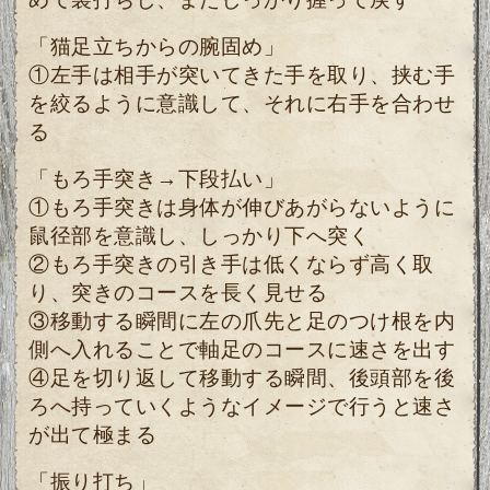
「猫足立ちからの腕固め」
①左手は相手が突いてきた手を取り、挟む手
を絞るように意識して、それに右手を合わせ
る
「もろ手突き→下段払い」
①もろ手突きは身体が伸びあがらないように
鼠径部を意識し、しっかり下へ突く
②もろ手突きの引き手は低くならず高く取
り、突きのコースを長く見せる
③移動する瞬間に左の爪先と足のつけ根を内
側へ入れることで軸足のコースに速さを出す
④足を切り返して移動する瞬間、後頭部を後
ろへ持っていくようなイメージで行うと速さ
が出て極まる
「振り打ち」