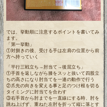
では、挙動順に注意するポイントを書いてみ
ます。
「第一挙動」
①対捌きの後、受ける手は左肩の位置から前
方へ持っていく
「平行三戦立ち→肘当て→後屈立ち」
①手首を返しながら膝をスッと抜いて四股立
ちの高さになり肘当てを一連の動作で行う
②爪先の向きを変える事と足のつ
け根を切る
タイミングに肘当てを合わす
③右手首から肘までを一直線にする時、肘を
跳ね上げず、重ねた左肘を折って縦に落とす