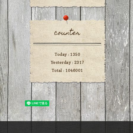
counter
Today :
1350
Yesterday :
2317
Total :
1046001