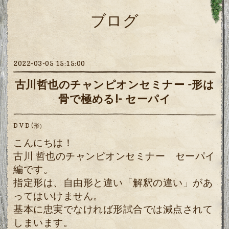
ブログ
2022-03-05 15:15:00
古川哲也のチャンピオンセミナー -形は
骨で極める!- セーパイ
D V D (形）
こんにちは！
古川 哲也のチャンピオンセミナー セーパイ
編です。
指定形は、自由形と違い「解釈の違い」があ
ってはいけません。
基本に忠実でなければ形試合では減点されて
しまいます。