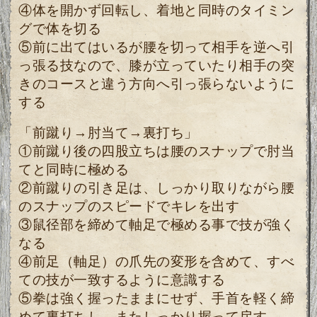
④体を開かず回転し、着地と同時のタイミン
グで体を切る
⑤前に出てはいるが腰を切って相手を逆へ引
っ張る技なので、膝が立っていたり相手の突
きのコースと違う方向へ引っ張らないように
する
「前蹴り→肘当て→裏打ち」
①前蹴り後の四股立ちは腰のスナップで肘当
てと同時に極める
②前蹴りの引き足は、しっかり取りながら腰
のスナップのスピードでキレを出す
③鼠径部を締めて軸足で極める事で技が強く
なる
④前足（軸足）の爪先の変形を含めて、すべ
ての技が一致するように意識する
⑤拳は強く握ったままにせず、手首を軽く締
めて裏打ちし、またしっかり握って戻す