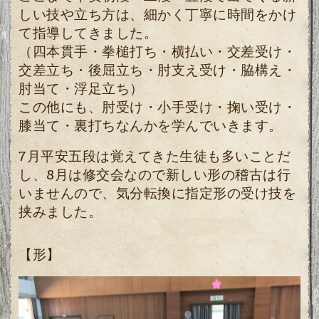
しい技や立ち方は、細かく丁寧に時間をかけ
て指導してきました。
（四本貫手・拳槌打ち・横払い・交差受け・
交差立ち・後屈立ち・肘支え受け・脇構え・
肘当て・浮足立ち）
この他にも、肘受け・小手受け・掬い受け・
膝当て・裏打ちなんかを学んでいきます。
7月平安五段は覚えてきた生徒も多いことだ
し、8月は修交会なので新しい形の稽古は行
いませんので、気分転換に指定形の受け技を
挟みました。
【形】