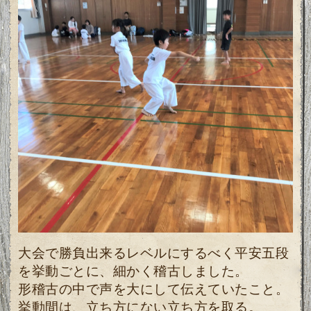
大会で勝負出来るレベルにするべく平安五段
を挙動ごとに、細かく稽古しました。
形稽古の中で声を大にして伝えていたこと。
挙動間は、立ち方にない立ち方を取る。