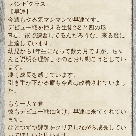
-バンビクラス-
【早連】
今週もやる気マンマンで早連です。
デビュー戦を控える生徒2名と四の形。
H君、家で練習してるんだろうな。来る度に
上達しています。
幼児から1年生になって数カ月ですが、ちゃ
んと説明を理解しそのとおり動こうとしてい
ます。
凄く成長を感じています。
引き手が下がる癖も今週は改善されていまし
た。
もう一人Ｙ君。
彼もデビュー戦に向け、早連に来てくれてい
ます。
ひとつずつ課題をクリアしながら成長してい
ってほしいと思います。