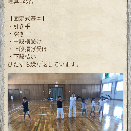
通算12分。
【固定式基本】
・引き手
・突き
・中段横受け
・上段揚げ受け
・下段払い
ひたすら繰り返しています。