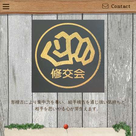
Contact
形稽古により集中力を養い、組手稽古を通じ強い気持ちと
相手を思いやる心が芽生えます。