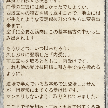
真身で四股立ち突きです。
白帯の生徒には難しかったでしょうか。
四股立ちの稽古を繰り返すことで、地面に根
が生えたような安定感抜群の立ち方に変身出
来ます。
空手に必要な筋肉はこの基本稽古の中から生
み出されます。
もうひとつ、いつ以来だろう。
久しぶりに登場した『内受け』
前屈立ちを取るとともに、内受けです。
これも他の受け技同様に引き手で技を極める
ように。
道場で学んでいる基本形では登場しません
が、指定形に出てくる受け技です。
マンネリしないよう、取り入れてみました。
ここまで平安初段・二段・五段で出てくる新