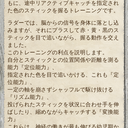
もに、途中リアクティブキャッチを指定され
た色のスティックを握るトレーニングです。
ラダーでは、脳からの信号を身体に落とし込
みますが、それにプラスして赤・黄・黒のス
ティックを目で追いながら、握る動作を交え
ました。
このトレーニングの利点を説明します。
自分とスティックとの位置関係や距離を測る
能力『定位能力』、
指定された色を目で追いかける、これも『定
位能力』、
一定の軸を崩さずシャッフルで駆け抜ける
『リズム能力』、
投げられたスティックを
状況に合わせ手を伸
ばしたり、縮めながらキャッチする『変換能
力』
これらは、神経の働きが最も伸びる幼児期か