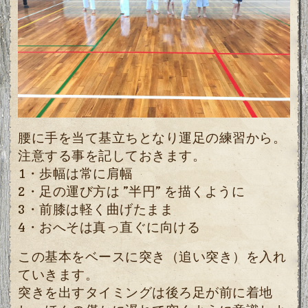
腰に手を当て基立ちとなり運足の練習から。
注意する事を記しておきます。
1・歩幅は常に肩幅
2・足の運び方は ”半円” を描くように
3・前膝は軽く曲げたまま
4・おへそは真っ直ぐに向ける
この基本をベースに突き（追い突き）を入れ
ていきます。
突きを出すタイミングは後ろ足が前に着地