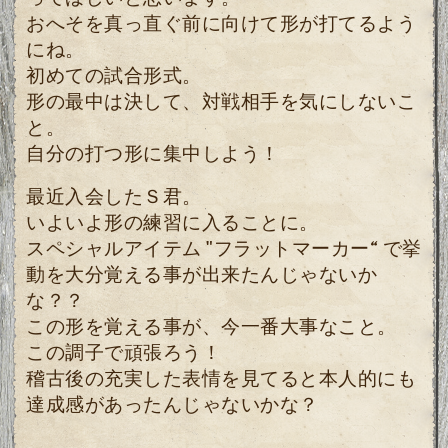
おへそを真っ直ぐ前に向けて形が打てるよう
にね。
初めての試合形式。
形の最中は決して、対戦相手を気にしないこ
と。
自分の打つ形に集中しよう！
最近入会したＳ君。
いよいよ形の練習に入ることに。
スペシャルアイテム "フラットマーカー“ で挙
動を大分覚える事が出来たんじゃないか
な？？
この形を覚える事が、今一番大事なこと。
この調子で頑張ろう！
稽古後の充実した表情を見てると本人的にも
達成感があったんじゃないかな？