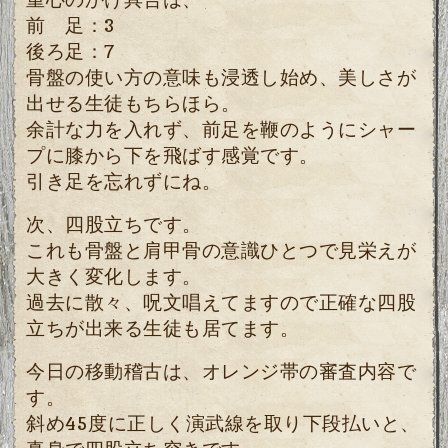
前 足：3
後ろ足：7
骨盤の使い方の意味も浸透し始め、美しさが
出せる生徒もちらほら。
余計な力を入れず、前足を鞭のようにシャー
プに膝から下を飛ばす感覚です。
引き足を忘れずにね。
次、四股立ちです。
これも骨盤と肩甲骨の意識ひとつで見栄えが
大きく変化します。
過去に散々、呪文唱えてますので正確な四股
立ちが出来る生徒も居てます。
今日の移動稽古は、オレンジ帯の審査内容で
す。
斜め45度に正しく演武線を取り下段払いと、