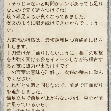
（そうじゃないと時間がナンボあっても足り
ないので聞く癖をつけてね）
段々猫足立ちが良くなってきました。
呪文のように唱え続けてきたからでしょう
か。
糸東流の特徴は、最短距離且つ直線的に技を
出します。
手刀受けが手踊りしないように、相手の攻撃
を力強く受ける姿をイメージしながら稽古す
ると技に迫力が出るはずです。
この言葉の意味を理解し、次週の稽古に励ん
でください。
これだと先週と同じなので、前足で正面蹴り
を追加しました。
猫足立ちで前足が上がらないのは、重心が前
に乗っているから。
重心のかけ具合は、