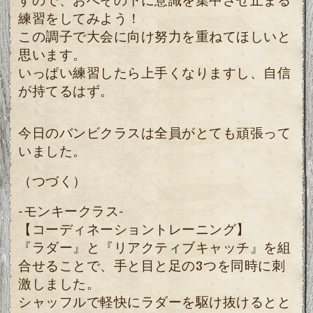
すので、おへその下に意識を集中させ止まる
練習をしてみよう！
この調子で大会に向け努力を重ねてほしいと
思います。
いっぱい練習したら上手くなりますし、自信
が持てるはず。
今日のバンビクラスは全員がとても頑張って
いました。
（つづく）
-モンキークラス-
【コーディネーショントレーニング】
『ラダー』と『リアクティブキャッチ』を組
合せることで、手と目と足の3つを同時に刺
激しました。
シャッフルで軽快にラダーを駆け抜けるとと