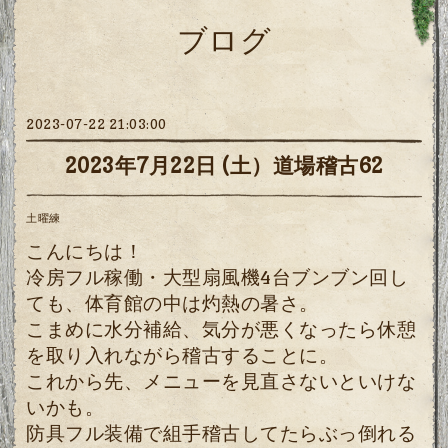
ブログ
2023-07-22 21:03:00
2023年7月22日 (土）道場稽古62
土曜練
こんにちは！
冷房フル稼働・大型扇風機4台ブンブン回し
ても、体育館の中は灼熱の暑さ。
こまめに水分補給、気分が悪くなったら休憩
を取り入れながら稽古することに。
これから先、メニューを見直さないといけな
いかも。
防具フル装備で組手稽古してたらぶっ倒れる