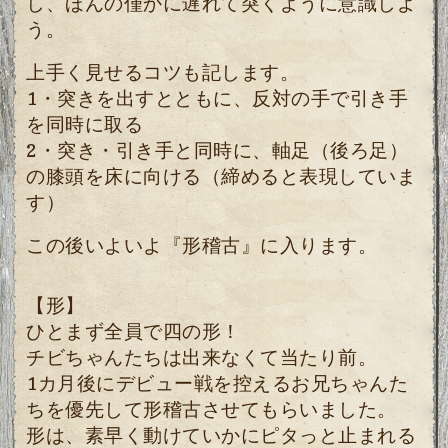
し、ほんの僅かに遅れて突くように意識しよ
う。
上手く見せるコツも記します。
1・突きを出すとともに、反対の手で引き手
を同時に取る
2・突き・引き手と同時に、軸足（後ろ足）
の膝頭を床に向ける（締めると表現していま
す）
この後いよいよ『形稽古』に入ります。
【形】
ひとまず全員で四の形！
チビちゃんたちは出来なくて当たり前。
1カ月後にデビュー戦を控えるお兄ちゃんた
ちを優先して形稽古させてもらいました。
形は、素早く動けていかにピタっと止まれる