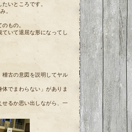
したいところです。
込み。
てのもの。
観ていて退屈な形になってし
、稽古の意図を説明してヤル
身体でまわらない」がありま
えせるか思い出しながら、一