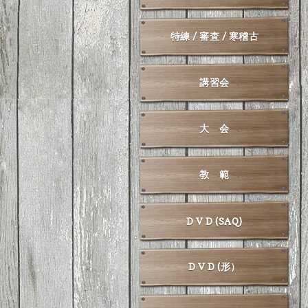
特練 / 審査 / 寒稽古
講習会
大 会
教 範
D V D (SAQ)
D V D (形）