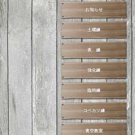
お知らせ
土曜練
夜 練
強化練
臨時練
コベカツ練
青空教室