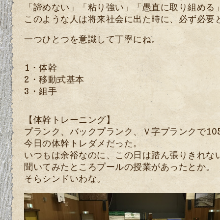
「諦めない」「粘り強い」「愚直に取り組める
このような人は将来社会に出た時に、必ず必要
一つひとつを意識して丁寧にね。
1・体幹
2・移動式基本
3・組手
【体幹トレーニング】
プランク、バックプランク、Ｖ字プランクで10
今日の体幹トレダメだった。
いつもは余裕なのに、この日は踏ん張りきれな
聞いてみたところプールの授業があったとか。
そらシンドいわな。