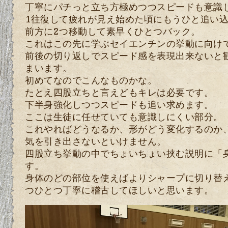
丁寧にパチっと立ち方極めつつスピードも意識
1往復して疲れが見え始めた頃にもうひと追い
前方に2つ移動して素早くひとつバック。
これはこの先に学ぶセイエンチンの挙動に向け
前後の切り返しでスピード感を表現出来ないと
まいます。
初めてなのでこんなものかな。
たとえ四股立ちと言えどもキレは必要です。
下半身強化しつつスピードも追い求めます。
ここは生徒に任せていても意識しにくい部分。
これやればどうなるか、形がどう変化するのか
気を引き出さないといけません。
四股立ち挙動の中でちょいちょい挟む説明に「
す。
身体のどの部位を使えばよりシャープに切り替
つひとつ丁寧に稽古してほしいと思います。