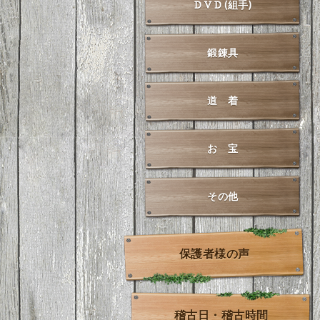
D V D (組手)
鍛錬具
道 着
お 宝
その他
保護者様の声
稽古日・稽古時間