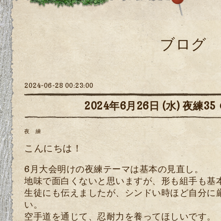
ブログ
2024-06-28 00:23:00
2024年6月26日 (水) 夜練
夜 練
こんにちは！
6月大会明けの夜練テーマは基本の見直し。
地味で面白くないと思いますが、形も組手も基
生徒にも伝えましたが、シンドい時ほど自分に
い。
空手道を通じて、忍耐力を養ってほしいです。