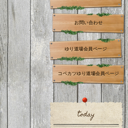
お問い合わせ
ゆり道場会員ページ
コベカツゆり道場会員ページ
today