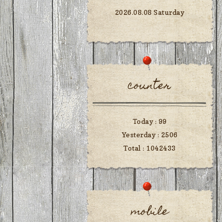
2026.08.08 Saturday
counter
Today :
99
Yesterday :
2506
Total :
1042433
mobile