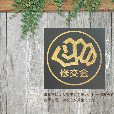
形稽古により集中力を養い、組手稽古を通
相手を思いやる心が芽生えます。