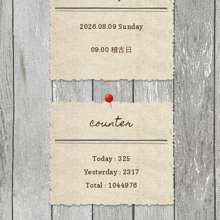
2026.08.09 Sunday
09:00 稽古日
counter
Today :
325
Yesterday :
2317
Total :
1044976