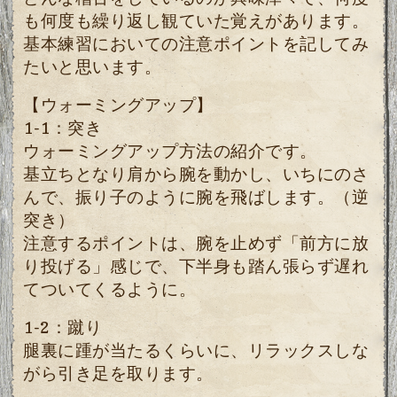
も何度も繰り返し観ていた覚えがあります。
基本練習においての
注意ポイントを記してみ
たいと思います。
【ウォーミングアップ】
1-1：突き
ウォーミングアップ方法の紹介です。
基立ちとなり
肩から腕を動かし、いちにのさ
んで、振り子のように腕を飛ばします。（逆
突き）
注意するポイントは、腕を止めず「前方に放
り投げる
」感じで、下半身も踏ん張らず遅れ
てついてくるように。
1-2：蹴り
腿裏に踵が当たるくらいに、リラックスしな
がら引き足を取ります。