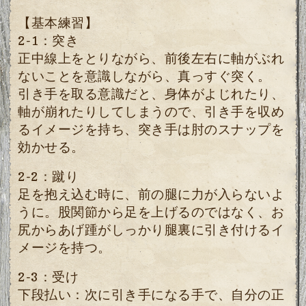
【基本練習】
2-1：突き
正中線上をとりながら、前後左右に軸がぶれ
ないことを意識しながら、真っすぐ突く。
引き手を取る意識だと、身体がよじれたり、
軸が崩れたりしてしまうので、引き手を収め
るイメージを持ち、突き手は肘のスナップを
効かせる。
2-2：蹴り
足を抱え込む時に、前の腿に力が入らないよ
うに。股関節から足を上げるのではなく、お
尻からあげ踵がしっかり腿裏に引き付けるイ
メージを持つ。
2-3：受け
下段払い：次に引き手になる手で、自分の正