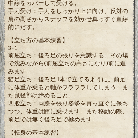
中線をカバーして受ける。
手刀受け：手刀をしっかり上に向け、反対の
肩の高さからスナップを効かせ真っすぐ直線
的にだす。
【立ち方の基本練習】
3-1
前屈立ち：後ろ足の張りを意識する。その場
で沈みながら(前屈立ちの高さになり)前に進
みます。
猫足立ち：後ろ足1本で立てるように。前足
に体重が乗ると軸がフラフラしてしまう。ま
た鼠径部は締めること。
四股立ち：両膝を張り姿勢を真っ直ぐに保ち
つつ、体重は踵に乗せます。また移動の際、
前足では無く後ろ足で極めます。
【転身の基本練習】