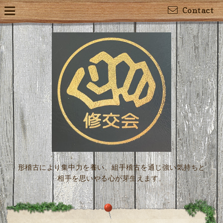
Contact
形稽古により集中力を養い、組手稽古を通じ強い気持ちと
相手を思いやる心が芽生えます。