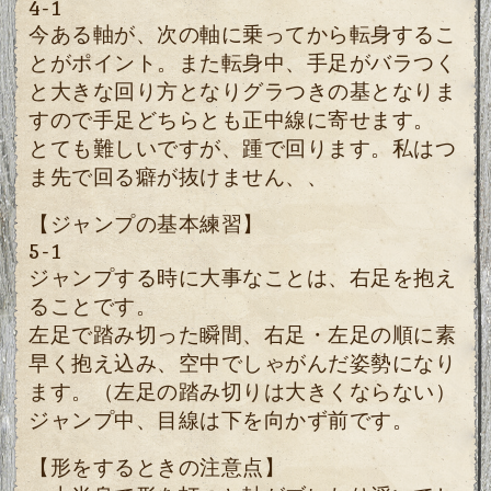
4-1
今ある軸が、次の軸に乗ってから転身するこ
とがポイント。また転身中、手足がバラつく
と大きな回り方となりグラつきの基となりま
すので手足どちらとも正中線に寄せます。
とても難しいですが、踵で回ります。私はつ
ま先で回る癖が抜けません、、
【ジャンプの基本練習】
5-1
ジャンプする時に大事なことは、右足を抱え
ることです。
左足で踏み切った瞬間、右足・左足の順に素
早く抱え込み、
空中でしゃがんだ姿勢になり
ます。
（左足の踏み切りは大きくならない）
ジャンプ中、目線は下を向かず前です。
【形をするときの注意点】