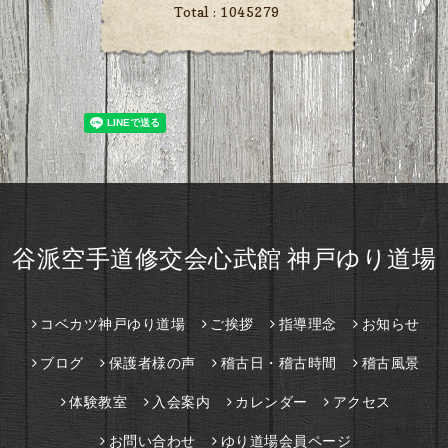
Total :
1045279
谷派空手道修交会心武館 神戸ゆり道場
コベカツ神戸ゆり道場
ご挨拶
指導理念
お知らせ
ブログ
保護者様の声
稽古日・稽古時間
稽古風景
体験教室
入会案内
カレンダー
アクセス
お問い合わせ
ゆり道場会員ページ