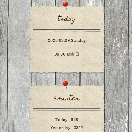
today
2026.08.09 Sunday
09:00 稽古日
counter
Today :
628
Yesterday :
2317