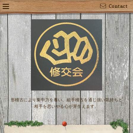
Contact
形稽古により集中力を養い、組手稽古を通じ強い気持ちと
相手を思いやる心が芽生えます。