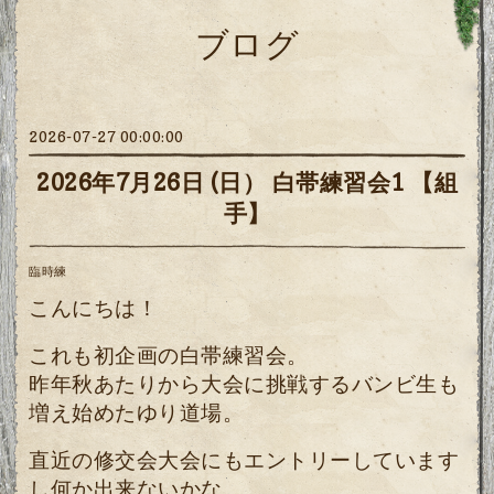
ブログ
2026-07-27 00:00:00
2026年7月26日 (日） 白帯練習会1 【組
手】
臨時練
こんにちは！
これも初企画の白帯練習会。
昨年秋あたりから大会に挑戦するバンビ生も
増え始めたゆり道場。
直近の修交会大会にもエントリーしています
し何か出来ないかな、、