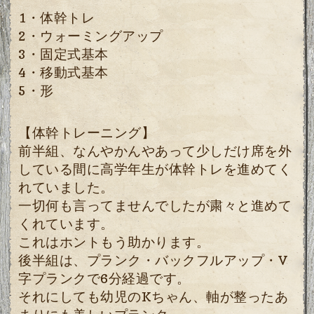
1・体幹トレ
2・ウォーミングアップ
3・固定式基本
4・移動式基本
5・形
【体幹トレーニング】
前半組、なんやかんやあって少しだけ席を外
している間に高学年生が体幹トレを進めてく
れていました。
一切何も言ってませんでしたが粛々と進めて
くれています。
これはホントもう助かります。
後半組は、プランク・バックフルアップ・V
字プランクで6分経過です。
それにしても幼児のKちゃん、軸が整ったあ