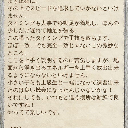
まず正確に。
その上でスピードを追求していかないといけ
ません。
タイミングも大事で移動足が着地し、ほんの
少しだけ遅れて軸足を張る。
この張ったタイミングで手技を放ちます。
ほぼ一致、でも完全一致じゃないこの微妙な
ところ。
ここを上手く説明するのに苦労しますが、地
面から湧き出るエネルギーを上手く放出出来
るようにならないといけません。
小さい子らも上級生と一緒になって練習出来
たのは良い機会になったんじゃないかな！
それにしても、いつもと違う場所は新鮮で良
いですね！
やってて楽しいです。