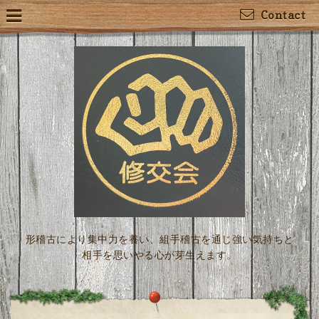
Contact
形稽古により集中力を養い、組手稽古を通じ強い気持ちと
相手を思いやる心が芽生えます。