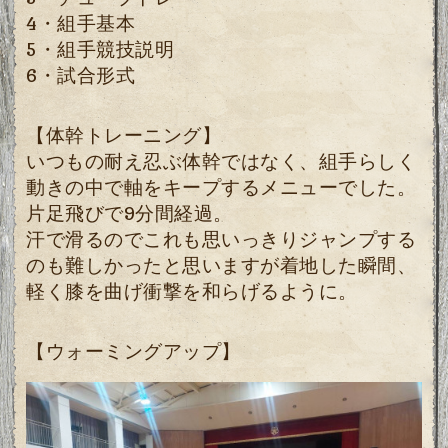
4・組手基本
5・組手競技説明
6・試合形式
【体幹トレーニング】
いつもの耐え忍ぶ体幹ではなく、組手らしく
動きの中で軸をキープするメニューでした。
片足飛びで9分間経過。
汗で滑るのでこれも思いっきりジャンプする
のも難しかったと思いますが着地した瞬間、
軽く膝を曲げ衝撃を和らげるように。
【ウォーミングアップ】