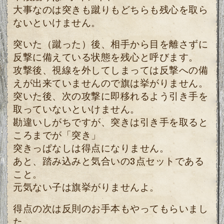
大事なのは突きも蹴りもどちらも残心を取ら
ないといけません。
突いた（蹴った）後、相手から目を離さずに
反撃に備えている状態を残心と呼びます。
攻撃後、視線を外してしまっては反撃への備
えが出来ていませんので旗は挙がりません。
突いた後、次の攻撃に即移れるよう引き手を
取っていないといけません。
勘違いしがちですが、突きは引き手を取ると
ころまでが「突き」
突きっぱなしは得点になりません。
あと、踏み込みと気合いの3点セットである
こと。
元気ない子は旗挙がりませんよ。
得点の次は反則のお手本もやってもらいまし
た。