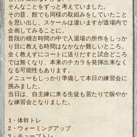
そんなことをずっと考えていました。
その昔、館でも同様の取組みをしていたこと
を思い出し、スケールは違いますが道場内で
企画してみることに。
普段の稽古時間の中で入退場の所作をしっか
り目に教える時間はなかなか難しいところ。
全く教えずにコートに送りだすと試合どころ
では無くなり、本来のチカラを発揮出来なく
なる可能性もあります。
メニューもしっかり準備して本日の練習会に
挑みました。
当日は、自主練に来る生徒も居たりで賑やか
な練習会となりました。
1・体幹トレ
2・ウォーミングアップ
3・チューブトレ