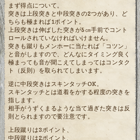
まず得点について。
突きは上段突きと中段突きの2つがあり、ど
ちらも極まれば1ポイント。
上段突きは伸ばした突きが5㎝手前でコント
ロールされていなければいけません。
突きも蹴りもメンホーに当たれば「コツン」
と音がしますので、どんなにタイミング良く
極まっても音が聞こえてしまってはコンタク
ト（反則）を取られてしまいます。
逆に中段突きはスキンタッチOK。
スキンタッチとは道着をかする程度の突きを
指します。
相手がうずくまるような当て過ぎた突きは反
則とられますので要注意です。
上段蹴りは3ポイント、
中段蹴りは2ポイント、