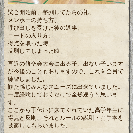
試合開始前、整列してからの礼、
メンホーの持ち方、
呼び出しを受けた後の返事、
コートの入り方
、
得点を取った時、
反則してしまった時、
直近の修交会大会に出る子、出ない子います
が今後のこともありますので、これを全員で
練習しました。
観た感じみんなスムーズに出来ていました。
一度経験しておくだけで全然違うと思いま
す。
ここから手伝いに来てくれていた高学年生に
得点と反則、それとルールの説明・お手本を
披露してもらいました。