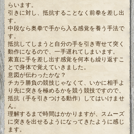
らいます。
引きに対し、抵抗することなく前拳を差し出
す。
中段なら奥拳で手から入る感覚を養う手法で
す。
抵抗してしまうと自分の手を引き寄せて突く
動作になるので、一手遅れてしまいます。
素直に手を差し出す感覚を何本も繰り返すこ
とで身体で覚えていきました。
意図が伝わったかな？
チカラ勝負の競技じゃなくて、いかに相手よ
り先に突きを極めるかを競う競技ですので、
抵抗（手を引きつける動作）してはいけませ
ん。
理解するまで時間はかかりますが、スムーズ
に突きを出せるようになってきたように感じ
ます。