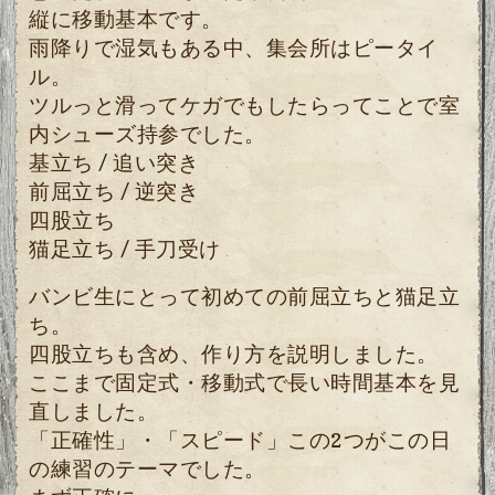
縦に移動基本です。
雨降りで湿気もある中、集会所はピータイ
ル。
ツルっと滑ってケガでもしたらってことで室
内シューズ持参でした。
基立ち / 追い突き
前屈立ち / 逆突き
四股立ち
猫足立ち / 手刀受け
バンビ生にとって初めての前屈立ちと猫足立
ち。
四股立ちも含め、作り方を説明しました。
ここまで固定式・移動式で長い時間基本を見
直しました。
「正確性」・「スピード」この2つがこの日
の練習のテーマでした。