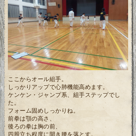
ここからオール組手。
しっかりアップで心肺機能高めます。
ケンケン・ジャンプ系、組手ステップでし
た。
フォーム固めしっかりね。
前拳は顎の高さ、
後ろの拳は胸の前、
四股立ち程度に開き腰を落とす。