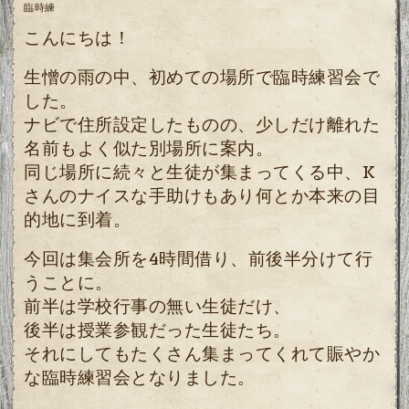
臨時練
こんにちは！
生憎の雨の中、初めての場所で臨時練習会で
した。
ナビで住所設定したものの、少しだけ離れた
名前もよく似た別場所に案内。
同じ場所に続々と生徒が集まってくる中、K
さんのナイスな手助けもあり何とか本来の目
的地に到着。
今回は集会所を4時間借り、前後半分けて行
うことに。
前半は学校行事の無い生徒だけ、
後半は授業参観だった生徒たち。
それにしてもたくさん集まってくれて賑やか
な臨時練習会となりました。