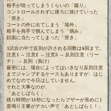
相手が唸ってしまうくらいの「蹴り」
コントロールされずに後ろに抜けていった
「突き」
コートの外に出てしまう「場外」
相手を両手で掴んでしまう「掴み」
顔面に当たってしまった「突き」
1試合の中で反則が許される回数は4回まで。
注意1 → 注意2 → 注意3 → 反則注意（リー
チ） → 反則（負け）
厳密には、場合によってはいきなり反則注意
までジャンプするケースもありますが、はじ
めてなので今日はしていません。
それと大事なのが、
「あとしばらく」
残り時間が15秒になったらブザーが長めに1
度鳴り主審がデカい声で「あとしばらく！」