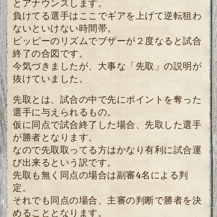
とアナウンスします。
負けてる選手はここでギアを上げて逆転狙わ
ないといけない時間帯。
ピッピーのリズムでブザーが２度なると試合
終了の合図です。
今気づきましたが、大事な「先取」の説明が
抜けていました。
先取とは、試合の中で先にポイントを奪った
選手に与えられるもの。
仮に同点で試合終了した場合、先取した選手
が勝者となります。
なので先取取ってる方はかなり有利に試合運
び出来るという訳です。
先取も無く同点の場合は副審4名による判
定。
それでも同点の場合、主審の判断で勝者を決
めることとなります。