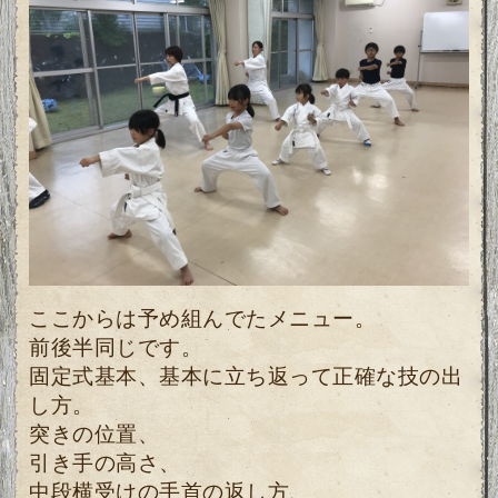
ここからは予め組んでたメニュー。
前後半同じです。
固定式基本、基本に立ち返って正確な技の出
し方。
突きの位置、
引き手の高さ、
中段横受けの手首の返し方、