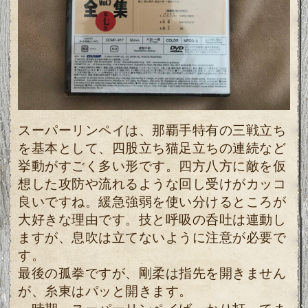
スーパーリンペイは、那覇手特有の三戦立ち
を基本として、四股立ち猫足立ちの連続など
挙動がすごく多い形です。四方八方に敵を仮
想した攻防や流れるような回し受けがカッコ
良いですね。緩急強弱を使い分けるところが
大好きな理由です。技と呼吸の呑吐は連動し
ますが、息吹は立てないように注意が必要で
す。
最後の孤拳ですが、剛柔は指先を開きません
が、糸東はパッと開きます。