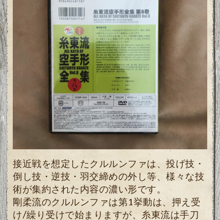
接近戦を想定したクルルンファは、投げ技・
倒し技・逆技・羽交締めの外し等、様々な技
術が集約された内容の濃い形です。
剛柔流のクルルンファは第1挙動は、押え受
け/繰り受けで始まりますが、糸東流は手刀