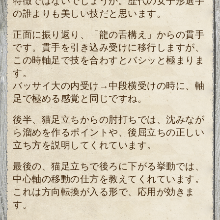
特徴ではないでしょうか。
歴代の女子形選手
の誰よりも美しい技だと思います。
正面に振り返り、「龍の舌構え」からの貫手
です。貫手を引き込み受けに移行しますが、
この時軸足で技を合わすとバシッと極まりま
す。
バッサイ大の内受け→中段横受けの時に、軸
足で極める感覚と同じですね。
後半、猫足立ちからの肘打ちでは、沈みなが
ら溜めを作るポイントや、後屈立ちの正しい
立ち方を説明してくれています。
最後の、猫足立ちで後ろに下がる挙動では、
中心軸の移動の仕方を教えてくれています。
これは方向転換が入る形で、応用が効きま
す。