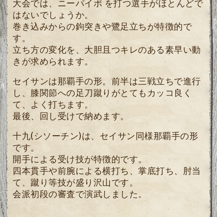
大会では、ニーパイポ を打つ選手がほとんどで
はないでしょうか。
巻き込みからの鉤突きや鷺足立ちが特徴的で
す。
立ち方の変化を、大胆且つキレのある素早い動
きが求められます。
セイサンは那覇手の形。前半は三戦立ちで進行
し、膝関節への足刀蹴りがとてもカッコ良く
て、よく打ちます。
最後、回し受けで納めます。
十九(シソーチン)は、
セイサン同様那覇手の形
です。
開手による受け技が特徴的です。
四本貫手や前腕による横打ち、掌底打ち、肘当
て、蹴り等技が盛り沢山です。
会派初段の審査で演武しました。