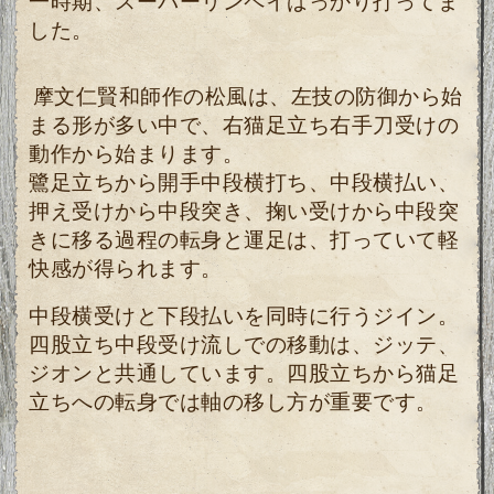
一時期、スーパーリンペイばっかり打ってま
した。
摩文仁賢和師作の松風は、左技の防御から始
まる形が多い中で、右猫足立ち右手刀受けの
動作から始まります。
鷺足立ちから開手中段横打ち、中段横払い、
押え受けから中段突き、掬い受けから中段突
きに移る過程の転身と運足は、打っていて軽
快感が得られます。
中段横受けと下段払いを同時に行うジイン。
四股立ち中段受け流しでの移動は、ジッテ、
ジオンと共通しています。四股立ちから猫足
立ちへの転身では軸の移し方が重要です。