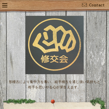
Contact
形稽古により集中力を養い、組手稽古を通じ強い気持ちと
相手を思いやる心が芽生えます。