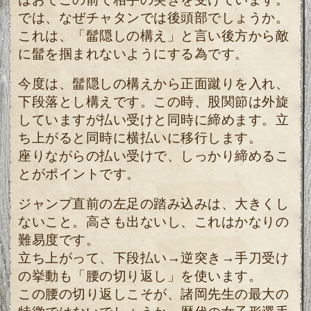
では、なぜチャタンでは後頭部でしょうか。
これは、「髷隠しの構え」と言い後方から敵
に髷を掴まれないようにする為です。
今度は、髷隠しの構えから正面蹴りを入れ、
下段落とし構えです。この時、股関節は外旋
していますが払い受けと同時に締めます。立
ち上がると同時に横払いに移行します。
座りながらの払い受けで、しっかり締めるこ
とがポイントです。
ジャンプ直前の左足の踏み込みは、大きくし
ないこと。高さも出ないし、これはかなりの
難易度です。
立ち上がって、下段払い→逆突き→手刀受け
の挙動も「腰の切り返し」を使います。
この腰の切り返しこそが、諸岡先生の最大の