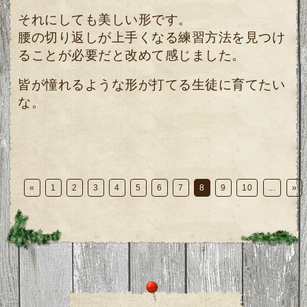
それにしても美しい形です。
腰の切り返しが上手くなる練習方法を見つけ
ることが必要だと改めて感じました。
皆が憧れるような形が打てる生徒に育てたい
な。
«
1
2
3
4
5
6
7
8
9
10
...
»