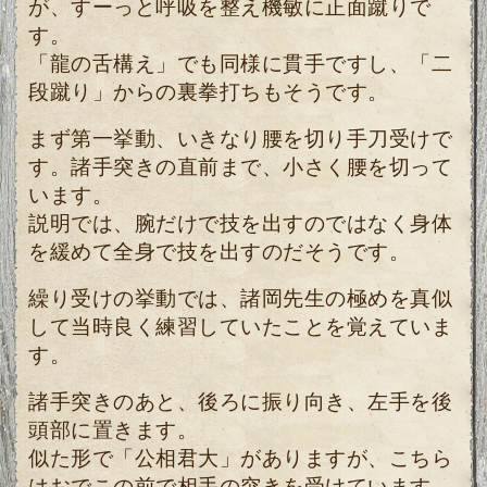
が、すーっと呼吸を整え機敏に正面蹴りで
す。
「龍の舌構え」でも同様に貫手ですし、
「二
段蹴り」からの裏拳打ちもそうです。
まず第一挙動、いきなり腰を切り手刀受けで
す。諸手突きの直前まで、小さく腰を切って
います。
説明では、腕だけで技を出すのではなく身体
を緩めて全身で技を出すのだそうです。
繰り受けの挙動では、諸岡先生の極めを真似
して当時良く練習していたことを覚えていま
す。
諸手突きのあと、後ろに振り向き、左手を後
頭部に置きます。
似た形で「公相君大」がありますが、こちら
はおでこの前で相手の突きを受けています。