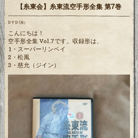
【糸東会】糸東流空手形全集 第7巻
D V D (形）
こんにちは！
空手形全集 Vol.7
です。収録形は、
1・スーパーリンペイ
2・松風
3・慈允（ジイン）