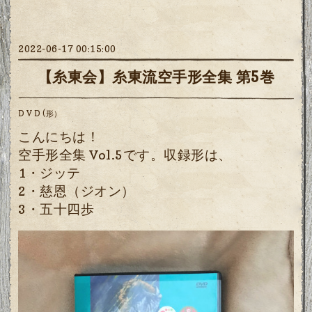
2022-06-17 00:15:00
【糸東会】糸東流空手形全集 第5巻
D V D (形）
こんにちは！
空手形全集 Vol.5
です。収録形は、
1・ジッテ
2・慈恩（ジオン）
3・五十四歩