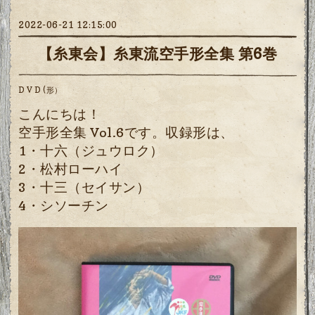
2022-06-21 12:15:00
【糸東会】糸東流空手形全集 第6巻
D V D (形）
こんにちは！
空手形全集 Vol.6
です。収録形は、
1・十六（ジュウロク）
2・松村ローハイ
3・十三（セイサン）
4・シソーチン