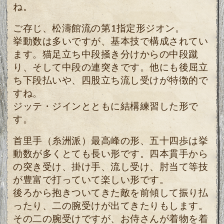
ね。
ご存じ、松濤館流の第1指定形ジオン。
挙動数は多いですが、基本技で構成されてい
ます。猫足立ち中段掻き分けからの中段蹴
り、そして中段の連突きです。他にも後屈立
ち下段払いや、四股立ち流し受けが特徴的で
すね。
ジッテ・ジインとともに結構練習した形で
す。
首里手（糸洲派）最高峰の形、五十四歩は挙
動数が多くとても長い形です。四本貫手から
の突き受け、掛け手、流し受け、肘当て等技
が豊富で打っていて楽しい形です。
後ろから抱きついてきた敵を前傾して振り払
ったり、二の腕受けが出てきたりもします。
その二の腕受けですが、お侍さんが着物を着