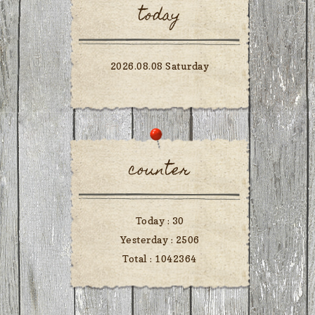
today
2026.08.08 Saturday
counter
Today :
30
Yesterday :
2506
Total :
1042364