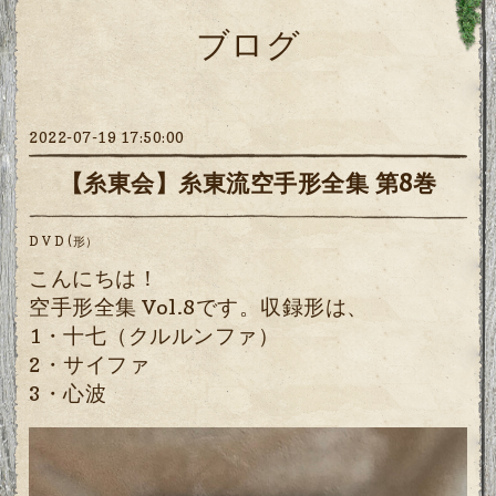
ブログ
2022-07-19 17:50:00
【糸東会】糸東流空手形全集 第8巻
D V D (形）
こんにちは！
空手形全集 Vol.8
です。収録形は、
1・十七（クルルンファ）
2・サイファ
3・心波