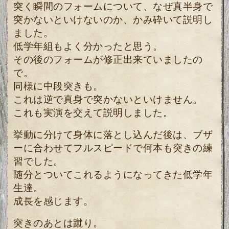
突く瞬間のフォームについて、なぜ真半身で
突かないといけないのか、かみ砕いて説明し
ました。
低学年組もよく分かったと思う。
その後のフォームが修正出来ていましたの
で。
同様に中段突きも。
これは逆で真身で突かないといけません。
これも実演を交えて説明しました。
挙動に分けて身体に落とし込んだ後は、ブザ
ーに合わせてフルスピードで何本も突きの練
習でした。
随分とついてこれるようになってきた低学年
生達。
成長を感じます。
突きのあとは蹴り。