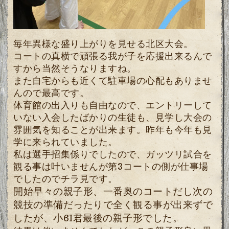
毎年異様な盛り上がりを見せる北区大会。
コートの真横で頑張る我が子を応援出来るんで
すから当然そうなりますね。
また自宅からも近くて駐車場の心配もありませ
んので最高です。
体育館の出入りも自由なので、エントリーして
いない入会したばかりの生徒も、見学し大会の
雰囲気を知ることが出来ます。昨年も今年も見
学に来られていました。
私は選手招集係りでしたので、ガッツリ試合を
観る事は叶いませんが第3コートの側が仕事場
でしたのでチラ見です。
開始早々の親子形、一番奥のコートだし次の
競技の準備だったりで全く観る事が出来ずで
したが、小6I君最後の親子形でした。