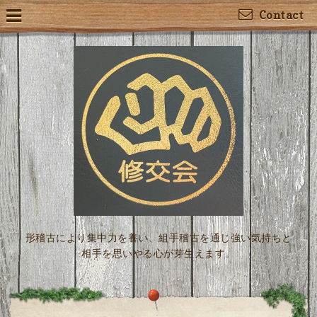
Contact
形稽古により集中力を養い、組手稽古を通じ強い気持ちと
相手を思いやる心が芽生えます。