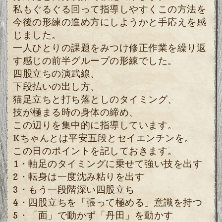
私もぐるぐる回って指導しやすくこの方法を
今後の形練の進め方にしようかと手応えを感
じました。
一人ひとりの課題をみつけ修正作業を繰り返
す感じの前半グループの形練でした。
四股立ちの演武線、
下段払いの出し方、
猫足立ちと打ち落としのタイミング、
技が極まる時の身体の締め、
この辺りを集中的に指導しています。
Kちゃんとは平安五段とセイエンチンを。
この日のポイントを記しておきます。
1・軸足のタイミングに乗せて強い技を出す
2・転身は一度沈み粘りを出す
3・もう一段階深い四股立ち
4・四股立ちを「張って極める」意識を持つ
5・「面」で動かず「丹田」を動かす