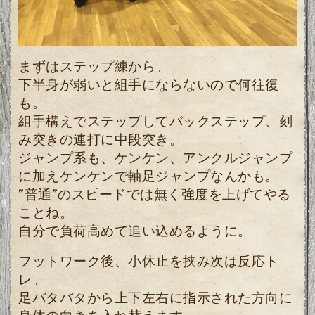
まずはステップ練から。
下半身が弱いと組手にならないので何往復
も。
組手構えでステップしてバックステップ、刻
み突きの連打に中段突き。
ジャンプ系も、ケンケン、アンクルジャンプ
に加えケンケンで軸足ジャンプなんかも。
”普通”のスピードでは無く強度を上げてやる
ことね。
自分で負荷高めて追い込めるように。
フットワーク後、小休止を挟み次は反応ト
レ。
足バタバタから上下左右に指示された方向に