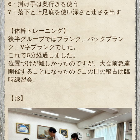
6・掛け手は奥行きを使う
7・落下と上足底を使い深さと速さを出す
【体幹トレーニング】
後半グループではプランク、バックプラン
ク、V字プランクでした。
これで6分経過しました。
位置づけが難しかったのですが、大会前急遽
開催することになったのでこの日の稽古は臨
時練習会。
【形】