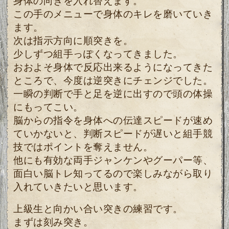
身体の向きを入れ替えます。
この手のメニューで身体のキレを磨いていき
ます。
次は指示方向に順突きを。
少しずつ組手っぽくなってきました。
おおよそ身体で反応出来るようになってきた
ところで、今度は逆突きにチェンジでした。
一瞬の判断で手と足を逆に出すので頭の体操
にもってこい。
脳からの指令を身体への伝達スピードが速め
ていかないと、判断スピードが遅いと組手競
技ではポイントを奪えません。
他にも有効な両手ジャンケンやグーパー等、
面白い脳トレ知ってるので楽しみながら取り
入れていきたいと思います。
上級生と向かい合い突きの練習です。
まずは刻み突き。