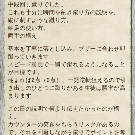
中段回し蹴りでした。
これも十分に時間を割き蹴り方の説明を。
縦に刺すような蹴り方。
軸足の使い方。
両手の構え。
基本を丁寧に落とし込み、ブザーに合わせ即
蹴っていきます。
スピード勝負で一瞬で蹴れるようになること
が目標です。
極まれば2点（3点）、一発逆転狙えるので引
き出しのひとつに蹴りがある生徒は勝率が高
まります。
この日の説明で何より伝えたかったのが構
え。
カウンターの突きをもらうリスクがあるの
で、それを回避しながら蹴りでポイントを奪