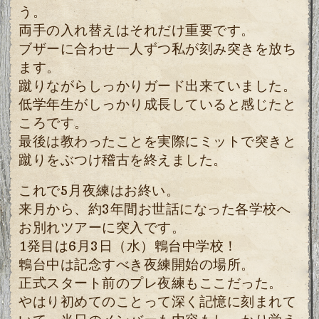
う。
両手の入れ替えはそれだけ重要です。
ブザーに合わせ一人ずつ私が刻み突きを放ち
ます。
蹴りながらしっかりガード出来ていました。
低学年生がしっかり成長していると感じたと
ころです。
最後は教わったことを実際にミットで突きと
蹴りをぶつけ稽古を終えました。
これで5月夜練はお終い。
来月から、約3年間お世話になった各学校へ
お別れツアーに突入です。
1発目は6月3日（水）鵯台中学校！
鵯台中は記念すべき夜練開始の場所。
正式スタート前のプレ夜練もここだった。
やはり初めてのことって深く記憶に刻まれて