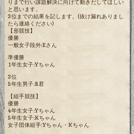
りまで行い課題解決に向けて動きだしてほしい
と思います。
3位までの結果を記します。(抜け漏れありまし
たら連絡ください)
【形競技】
優勝
一般女子段外:Eさん
準優勝
1
年生女子:Yちゃん
3位
5年生男子:R君
【組手競技】
優勝
4年生女子:Yちゃん
5年生女子:Kちゃん
女子団体組手:Yちゃん・Kちゃん