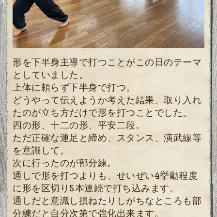
形を下半身主導で打つことがこの日のテーマ
としていました。
上体に頼らず下半身で打つ。
どうやって伝えようか考えた結果、取り入れ
たのが立ち方だけで形を打つことでした。
四の形、十二の形、平安二段。
ただ正確な運足と締め、スタンス、演武線等
を意識して。
次に行ったのが部分練。
通しで形を打つよりも、せいぜい4挙動程度
に形を区切り5本連続で打ち込みます。
通しだと意識し損ねたりしがちなところも部
分練だと自分次第で強化出来ます。